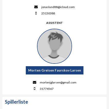
jonaslund88@icloud.com
25150388
ASSISTENT
Morten Greisen Faurskov Larsen
mortenjglarsen@gmail.com
31774567
Spillerliste