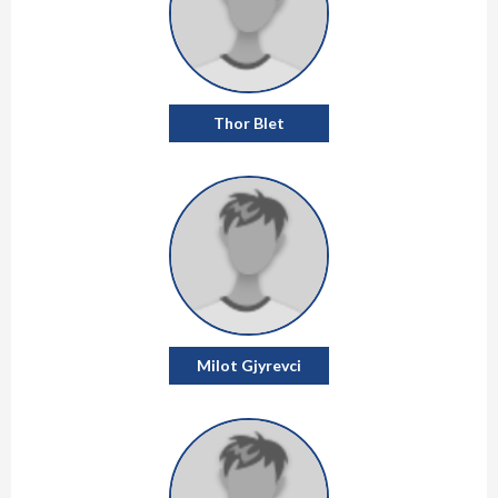
Thor Blet
Milot Gjyrevci