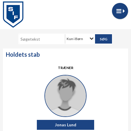
Kun i Børn
Holdets stab
TRÆNER
Jonas Lund