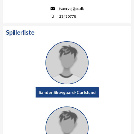
tvaervej@pc.dk
23430778
Spillerliste
Sander Skovgaard-Carlslund