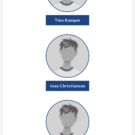
Tino Kamper
Joey Christiansen